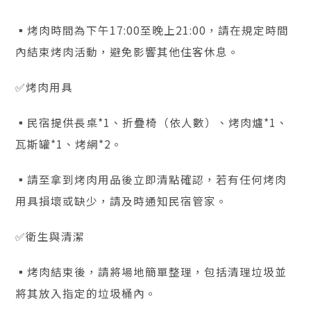
▪️烤肉時間為下午17:00至晚上21:00，請在規定時間
內結束烤肉活動，避免影響其他住客休息。
✅烤肉用具
▪️民宿提供長桌*1、折疊椅（依人數）、烤肉爐*1、
瓦斯罐*1、烤網*2。
▪️請至拿到烤肉用品後立即清點確認，若有任何烤肉
用具損壞或缺少，請及時通知民宿管家。
✅衛生與清潔
▪️烤肉結束後，請將場地簡單整理，包括清理垃圾並
將其放入指定的垃圾桶內。