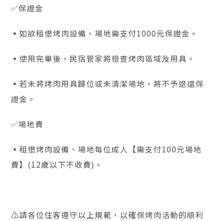
✅保證金
▪️如欲租借烤肉設備、場地需支付1000元保證金。
▪️使用完畢後，民宿管家將檢查烤肉區域及用具。
▪️若未將烤肉用具歸位或未清潔場地，將不予退還保
證金。
✅場地費
▪️租借烤肉設備、場地每位成人【需支付100元場地
費】(12歲以下不收費)。
⚠️請各位住客遵守以上規範，以確保烤肉活動的順利