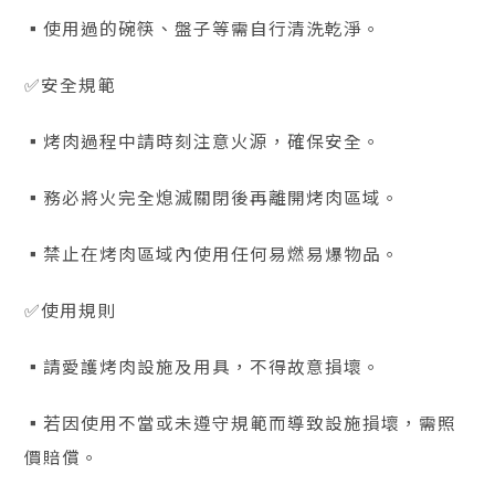
▪️使用過的碗筷、盤子等需自行清洗乾淨。
✅安全規範
▪️烤肉過程中請時刻注意火源，確保安全。
▪️務必將火完全熄滅關閉後再離開烤肉區域。
▪️禁止在烤肉區域內使用任何易燃易爆物品。
✅使用規則
▪️請愛護烤肉設施及用具，不得故意損壞。
▪️若因使用不當或未遵守規範而導致設施損壞，需照
價賠償。