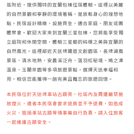
區附近，提供獨特的宜蘭包棟住宿體驗。這裡以美麗
的自然景觀和寧靜的環境著稱，是放鬆身心的理想地
點。民宿設計精緻，設施齊全，適合家庭、朋友或團
體聚會。歡迎大家來到宜蘭三星包棟，您將能享受獨
立庭院和休閒空間，體驗三星鄉的純樸之美與宜蘭的
自然風光。這裡鄰近天送埤鐵道文創園區、長埤湖風
景區、清水地熱、安農溪泛舟、落羽松秘境、鳩之澤
溫泉、玉蘭茶園等多項旅遊景點，選擇天送幸福和
苑，相信您能獲得一趟完美且難忘的旅遊回憶。
本民宿位於天送埤車站古蹟旁，社區內及周遭嚴禁施
放煙火，違者本民宿會要求退房並不予退費，如造成
火災、毀損車站古蹟等情事需自行負責，請入住旅客
一起維護古蹟安全。