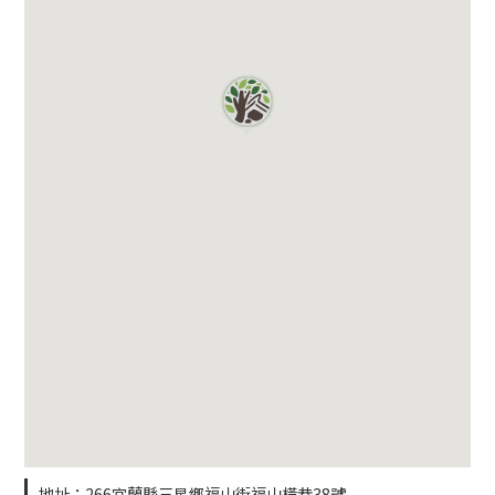
地址：266宜蘭縣三星鄉福山街福山橫巷38號